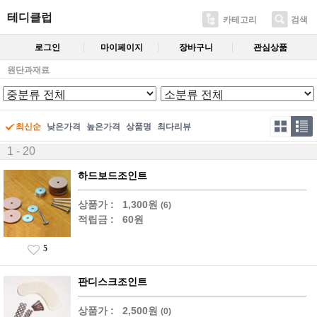
테디클럽
카테고리
검색
로그인
마이페이지
장바구니
관심상품
원단과재료
최신순
낮은가격
높은가격
상품명
최다리뷰
1 - 20
하드보드조인트
상품가 :
1,300원
(6)
적립금 :
60원
5
판디스크조인트
상품가 :
2,500원
(0)