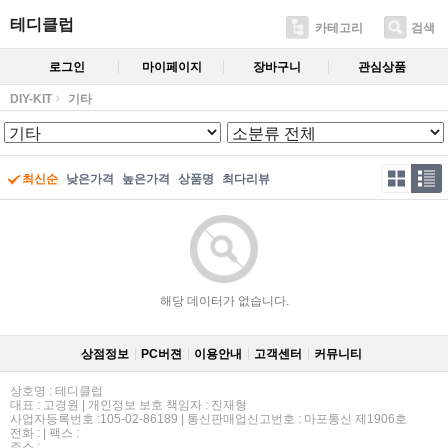
테디클럽
카테고리
검색
로그인
마이페이지
장바구니
관심상품
DIY-KIT
기타
최신순
낮은가격
높은가격
상품명
최다리뷰
해당 데이터가 없습니다.
상점정보
PC버젼
이용안내
고객센터
커뮤니티
상호명 : 테디클럽
대표 : 고경원 | 개인정보 보호 책임자 : 진재형
사업자등록번호 :105-02-86189 | 통신판매업신고번호 : 마포통신 제1906호
전화 : | 팩스 :
주소 :