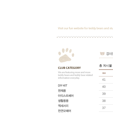
총 게시물 :
no
41
40
39
38
37