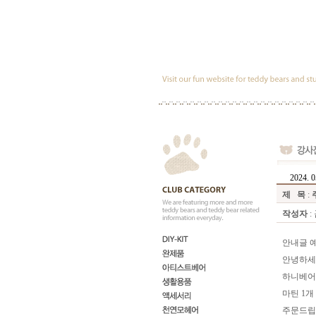
2024. 0
제 목
:
작성자
:
안내글 예
안녕하세요
하니베어
마틴 1개
주문드립